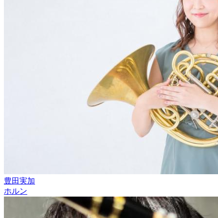
豊田実加
ホルン