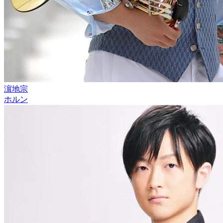
濵地宗
ホルン