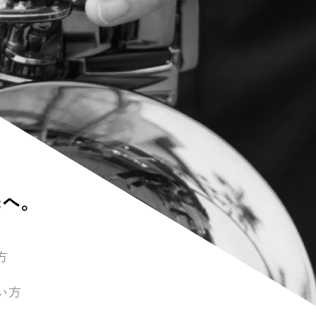
先へ。
方
い方