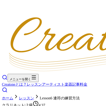
メニューを開く
Creatoneとは？
レッスン
アーティスト
楽器
記事
料金
ホーム
レッスン
Lesson6 連符の練習方法
クラリネット
|
上級
4:37