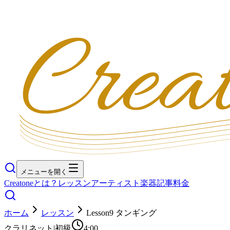
メニューを開く
Creatoneとは？
レッスン
アーティスト
楽器
記事
料金
ホーム
レッスン
Lesson9 タンギング
クラリネット
|
初級
4:00