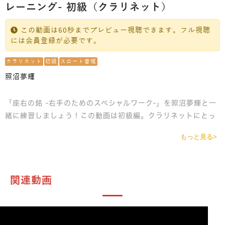
レーニング- 初級（クラリネット）
この動画は60秒までプレビュー視聴できます。フル視聴
には会員登録が必要です。
クラリネット
初級
スロート音域
照沼夢輝
「座右の銘 -右手のためのスペシャルワーク-」を照沼夢輝と一
緒に練習しましょう！この動画は初級編。クラリネットにとっ
てとても難しい指であるスロート音域。そこを重点的に練習で
もっと見る>
きる内容になっています。ゆっくりから丁寧に練習しましょ
う。
関連動画