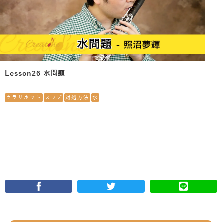
Lesson26 水問題
クラリネット
スワブ
対処方法
水