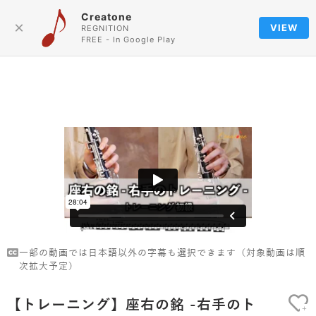
Creatone
Language
×
VIEW
REGNITION
FREE - In Google Play
一部の動画では日本語以外の字幕も選択できます（対象動画は順
次拡大予定）
【トレーニング】座右の銘 -右手のト
+