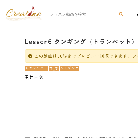
「
Lesson6 タンギング（トランペット）
この動画は60秒までプレビュー視聴できます。フ
トランペット
舌
息
タンギング
重井吉彦