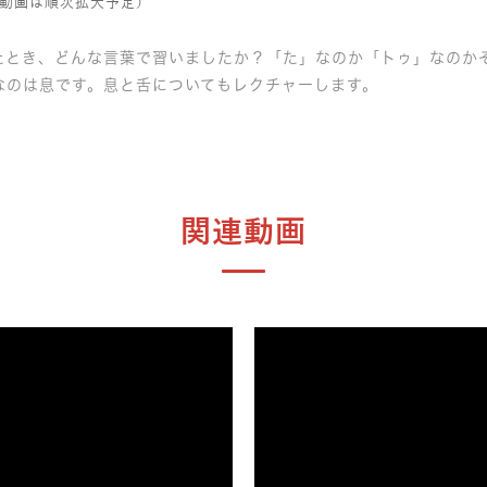
動画は順次拡大予定）
たとき、どんな言葉で習いましたか？「た」なのか「トゥ」なのか
なのは息です。息と舌についてもレクチャーします。
関連動画