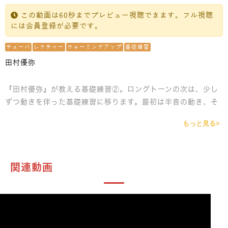
この動画は60秒までプレビュー視聴できます。フル視聴
には会員登録が必要です。
チューバ
レクチャー
ウォーミングアップ
基礎練習
田村優弥
『田村優弥』が教える基礎練習②。ロングトーンの次は、少し
ずつ動きを伴った基礎練習に移ります。最初は半音の動き、そ
して跳躍の動き、スケールと順を追って解説していきます。ウ
もっと見る>
ォーミングアップや基礎練習を行う意義についても詳しくレク
チャーしています。
関連動画