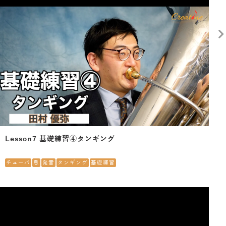
Lesson7 基礎練習④タンギング
チューバ
息
発音
タンギング
基礎練習