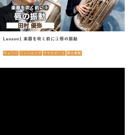
Lesson1 楽器を吹く前に①唇の振動
チューバ
トレーニング
マウスピース
唇の振動