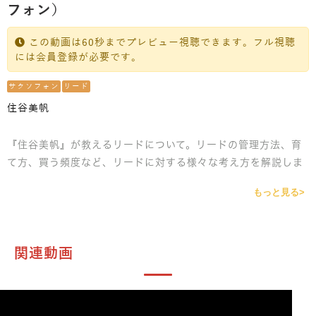
フォン）
この動画は60秒までプレビュー視聴できます。フル視聴
には会員登録が必要です。
サクソフォン
リード
住谷美帆
『住谷美帆』が教えるリードについて。リードの管理方法、育
て方、買う頻度など、リードに対する様々な考え方を解説しま
す。リードは植物なので、いろいろな周囲の環境に左右されや
もっと見る>
すいです。そんな中で良いリードを作っていくノウハウをレク
チャーします。
関連動画