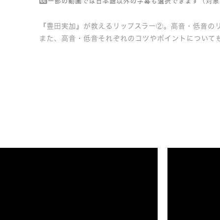
一部の動画では日本語以外の字幕も選択できます（対象
『豊田実加』が教えるリップスラー②。高音・低音の
また、高音・低音それぞれのコツやポイントについて