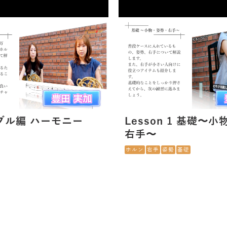
゙ル編 ハーモニー
Lesson 1 基礎〜
右手〜
ホルン
右手
姿勢
基礎