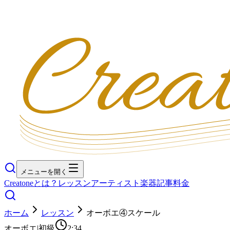
メニューを開く
Creatoneとは？
レッスン
アーティスト
楽器
記事
料金
ホーム
レッスン
オーボエ④スケール
オーボエ
|
初級
2:34