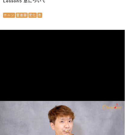
Lesson5 息について
ホルン
管楽器
変化
息