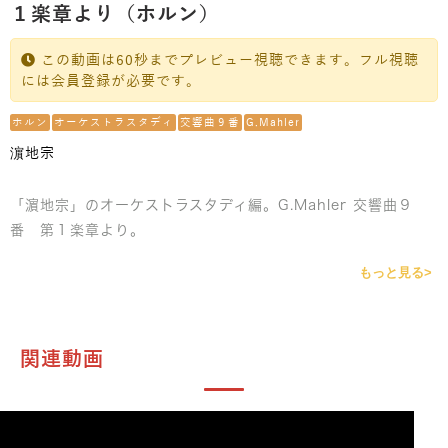
１楽章より（ホルン）
この動画は60秒までプレビュー視聴できます。フル視聴
には会員登録が必要です。
ホルン
オーケストラスタディ
交響曲９番
G.Mahler
濵地宗
「濵地宗」のオーケストラスタディ編。G.Mahler 交響曲９
番 第１楽章より。
もっと見る>
関連動画