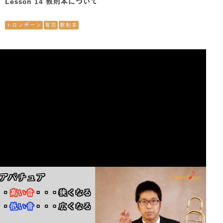
Lesson 14 教則本について
トロンボーン
有効
教則本