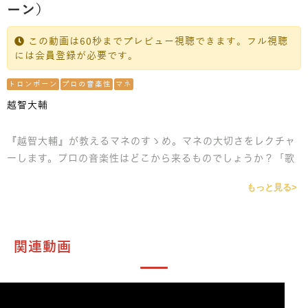
ーン）
この動画は60秒までプレビュー視聴できます。フル視聴
には会員登録が必要です。
トロンボーン
プロの音楽性
マネ
越智大輔
『越智大輔』が教えるマネのすゝめ。マネの大切さをレクチャ
ーします。プロの音楽性はどこから来るものでしょうか？「歌
う」とはいったいどういう音でしょうか？音楽性に結びつく
もっと見る>
「マネ」について解説します。
関連動画