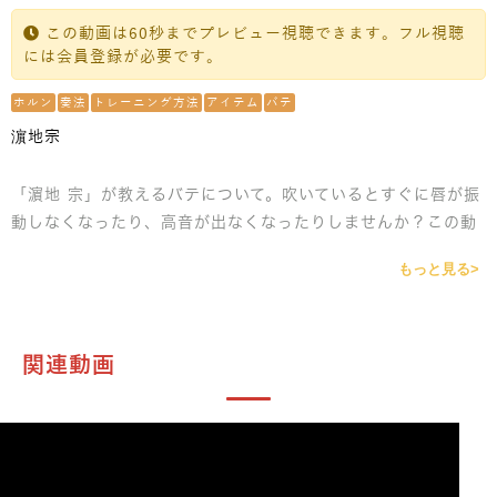
この動画は60秒までプレビュー視聴できます。フル視聴
には会員登録が必要です。
ホルン
奏法
トレーニング方法
アイテム
バテ
濵地宗
「濵地 宗」が教えるバテについて。吹いているとすぐに唇が振
動しなくなったり、高音が出なくなったりしませんか？この動
画ではバテにくくなる方法、それを確認するアイテム、そして
もっと見る>
トレーニング方法を解説します。「バテ」と「奏法」実は密接
に関わっています。
関連動画