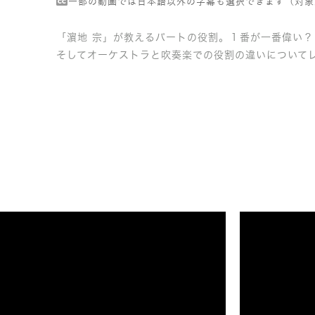
一部の動画では日本語以外の字幕も選択できます（対象
「濵地 宗」が教えるパートの役割。１番が一番偉い
そしてオーケストラと吹奏楽での役割の違いについて