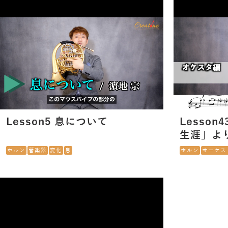
Lesson5 息について
Lesson4
生涯」よ
ホルン
管楽器
変化
息
ホルン
オーケス