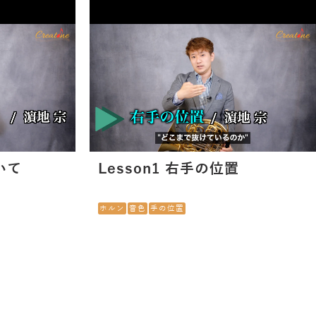
いて
Lesson1 右手の位置
ホルン
音色
手の位置