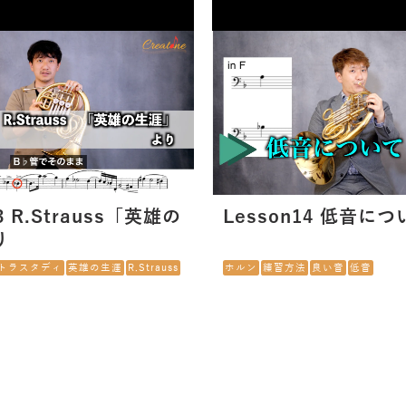
3 R.Strauss「英雄の
Lesson14 低音につ
り
トラスタディ
英雄の生涯
R.Strauss
ホルン
練習方法
良い音
低音