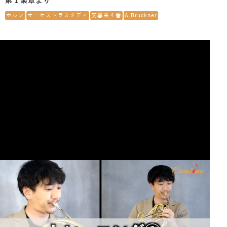
第１楽章より
ホルン
オーケストラスタディ
交響曲４番
A.Bruckner