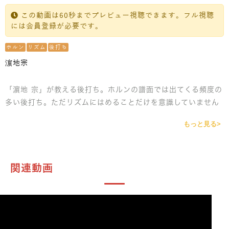
この動画は60秒までプレビュー視聴できます。フル視聴
には会員登録が必要です。
ホルン
リズム
後打ち
濵地宗
「濵地 宗」が教える後打ち。ホルンの譜面では出てくる頻度の
多い後打ち。ただリズムにはめることだけを意識していません
か？リズムに合わせることはもちろん大事ですが、それと同じ
もっと見る>
くらい、もしくはもっと重要な要素があります。これが出来る
とグッとレベルが上がります。
関連動画