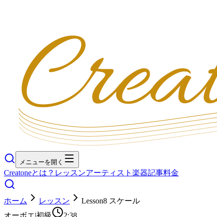
メニューを開く
Creatoneとは？
レッスン
アーティスト
楽器
記事
料金
ホーム
レッスン
Lesson8 スケール
オーボエ
|
初級
2:38