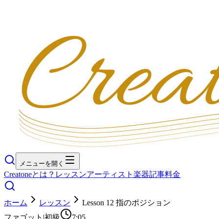
メニューを開く
Creatoneとは？
レッスン
アーティスト
楽器
記事
料金
ホーム
レッスン
Lesson 12 指のポジション
ファゴット
|
初級
7:05