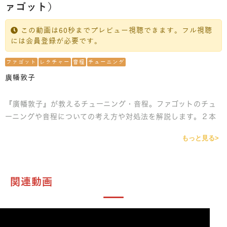
ァゴット）
この動画は60秒までプレビュー視聴できます。フル視聴
には会員登録が必要です。
ファゴット
レクチャー
音程
チューニング
廣幡敦子
『廣幡敦子』が教えるチューニング・音程。ファゴットのチュ
ーニングや音程についての考え方や対処法を解説します。２本
のボーカルの役割知っていますか？使い分けたほうが良い場合
もっと見る>
もあります。また、そのままの運指で吹くと音程が合わない経
験をしたことがある人も多いのではないでしょうか。そんな時
に使えるいろいろな方法をレクチャーします。
関連動画