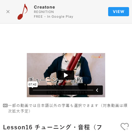
Creatone
Language
×
VIEW
REGNITION
FREE - In Google Play
一部の動画では日本語以外の字幕も選択できます（対象動画は順
次拡大予定）
Lesson16 チューニング・音程（フ
+