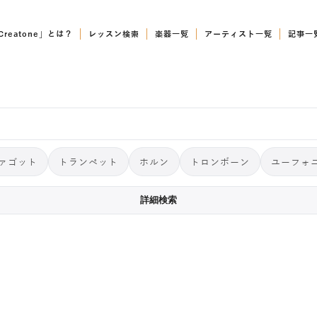
Creatone」とは？
レッスン検索
楽器一覧
アーティスト一覧
記事一
ァゴット
トランペット
ホルン
トロンボーン
ユーフォ
詳細検索