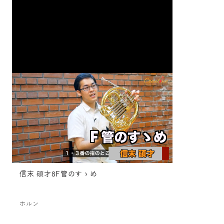
信末 碩才8F管のすゝめ
ホルン