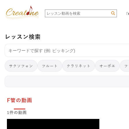
「
レッスン検索
サクソフォン
フルート
クラリネット
オーボエ
フ
F管の動画
1件の動画