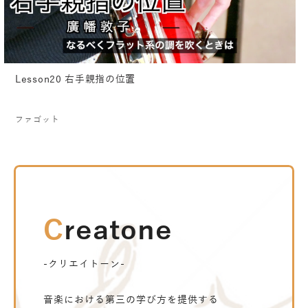
Lesson20 右手親指の位置
ファゴット
Creatone
-クリエイトーン-
音楽における第三の学び方を提供する